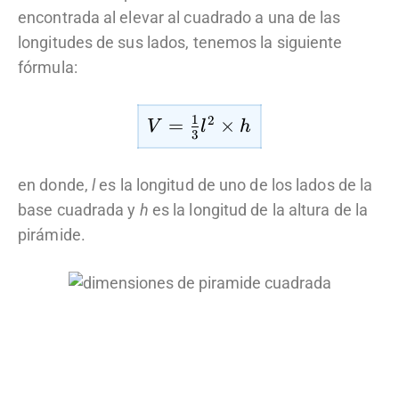
encontrada al elevar al cuadrado a una de las
longitudes de sus lados, tenemos la siguiente
fórmula:
1
2
V
=
×
V
l
h
3
=
\f
en donde,
l
es la longitud de uno de los lados de la
r
base cuadrada y
h
es la longitud de la altura de la
a
pirámide.
c
{
1
}
{
3
}