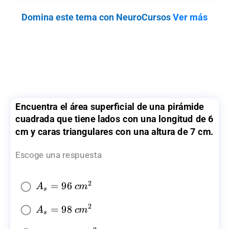
Domina este tema con NeuroCursos
Ver más
Encuentra el área superficial de una pirámide
cuadrada que tiene lados con una longitud de 6
cm y caras triangulares con una altura de 7 cm.
Escoge una respuesta
2
A_{s}=96~
=
96
A
c
m
s
{{cm}^2}
2
A_{s}=98~
=
98
A
c
m
s
{{cm}^2}