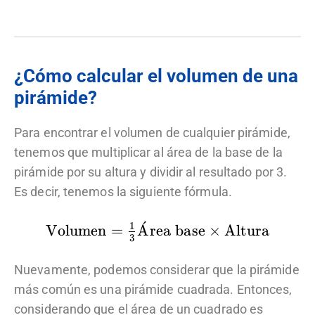
+
2l
h
¿Cómo calcular el volumen de una
pirámide?
Para encontrar el volumen de cualquier pirámide,
tenemos que multiplicar al área de la base de la
pirámide por su altura y dividir al resultado por 3.
Es decir, tenemos la siguiente fórmula.
ˊ
1
\text{Volumen}=\frac{1}
Volumen
=
A
rea base
×
Altura
3
{3}\text{Área
base}\times
Nuevamente, podemos considerar que la pirámide
\text{Altura}
más común es una pirámide cuadrada. Entonces,
considerando que el área de un cuadrado es