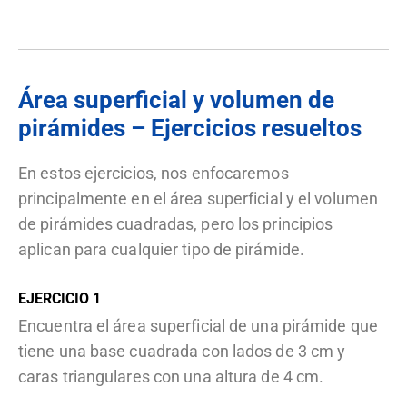
{
{l
}
^
Área superficial y volumen de
2
}
pirámides – Ejercicios resueltos
\
ti
En estos ejercicios, nos enfocaremos
m
principalmente en el área superficial y el volumen
e
de pirámides cuadradas, pero los principios
s
aplican para cualquier tipo de pirámide.
h
EJERCICIO 1
Encuentra el área superficial de una pirámide que
tiene una base cuadrada con lados de 3 cm y
caras triangulares con una altura de 4 cm.