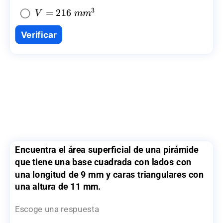
{{mm}^3}
3
V=216~
=
216
V
mm
{{mm}^3}
Verificar
Encuentra el área superficial de una pirámide
que tiene una base cuadrada con lados con
una longitud de 9 mm y caras triangulares con
una altura de 11 mm.
Escoge una respuesta