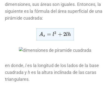
dimensiones, sus áreas son iguales. Entonces, la
siguiente es la fórmula del área superficial de una
pirámide cuadrada:
2
A
=
+
2
A
l
l
h
s
_
{
s
}
en donde,
l
es la longitud de los lados de la base
=
{
cuadrada y
h
es la altura inclinada de las caras
{l
triangulares.
}
^
2
}