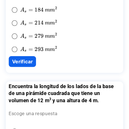
2
A_{s}=184~
=
184
A
mm
s
{{mm}^2}
2
A_{s}=214~
=
214
A
mm
s
{{mm}^2}
2
A_{s}=279~
=
279
A
mm
s
{{mm}^2}
2
A_{s}=293~
=
293
A
mm
s
{{mm}^2}
Verificar
Encuentra la longitud de los lados de la base
de una pirámide cuadrada que tiene un
3
volumen de 12 m
y una altura de 4 m.
Escoge una respuesta