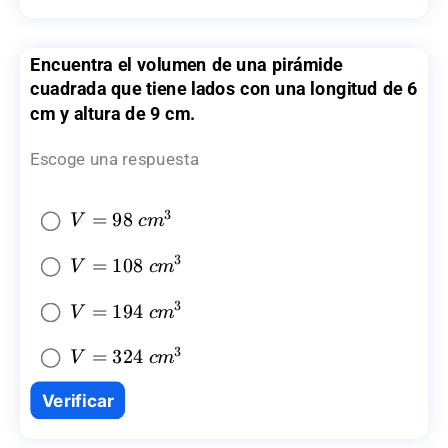
Encuentra el volumen de una pirámide
cuadrada que tiene lados con una longitud de 6
cm y altura de 9 cm.
Escoge una respuesta
3
V=98~
=
98
V
c
m
{{cm}^3}
3
V=108~
=
108
V
c
m
{{cm}^3}
3
V=194~
=
194
V
c
m
{{cm}^3}
3
V=324~
=
324
V
c
m
{{cm}^3}
Verificar