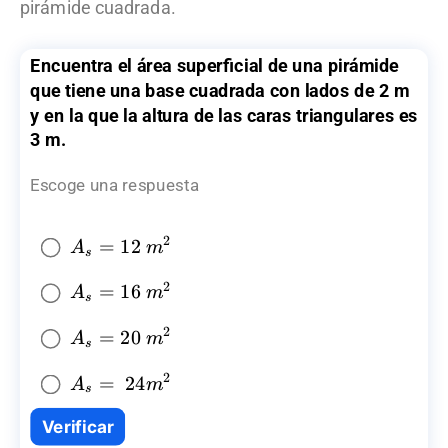
pirámide cuadrada.
Encuentra el área superficial de una pirámide
que tiene una base cuadrada con lados de 2 m
y en la que la altura de las caras triangulares es
3 m.
Escoge una respuesta
2
A_{s}=12~
=
12
A
m
s
{{m}^2}
2
A_{s}=16~
=
16
A
m
s
{{m}^2}
2
A_{s}=20~
=
20
A
m
s
{{m}^2}
2
A_{s}=~24{{m}^2}
=
24
A
m
s
Verificar