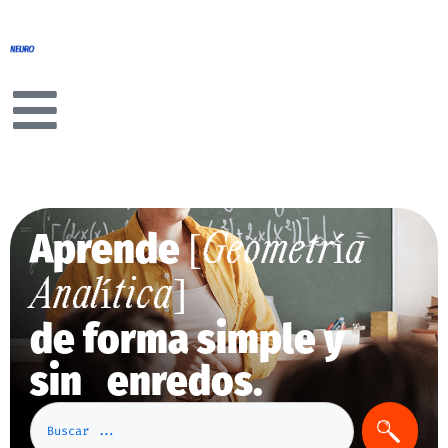
Aprende
[Geometría
Analítica]
de forma simple y
sin enredos.